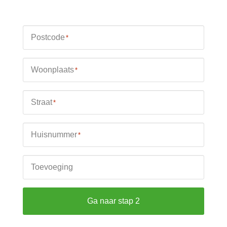
Postcode
*
Woonplaats
*
Straat
*
Huisnummer
*
Toevoeging
Ga naar stap 2