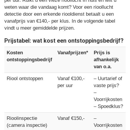
per uur. Ruikt u een vieze rioollucht in huis en wilt u
weten waar die vandaag komt? Voor een rioollucht
detectie door een erkende riooldienst betaalt u een
vanafprijs van €140,- per klus. In de volgende tabel
vindt u meer gemiddelde prijzen.
Prijstabel: wat kost een ontstoppingsbedrijf?
Kosten
Vanafprijzen*
Prijs is
ontstoppingsbedrijf
afhankelijk
van o.a.
Riool ontstoppen
Vanaf €100,-
– Uurtarief of
per uur
vaste prijs?
–
Voorrijkosten
– Spoedklus?
Rioolinspectie
Vanaf €150,-
–
(camera inspectie)
Voorrijkosten