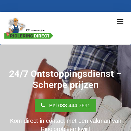
24/7 Ontstoppingsdienst –
Scherpe prijzen
Bel 088 444 7691
Kom direct in contact met een vakman van
Rioolprobleemkwijt!