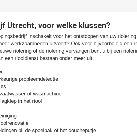
f Utrecht, voor welke klussen?
pingsbedrijf inschakelt voor het ontstoppen van uw riolering 
meer werkzaamheden uitvoert? Ook voor bijvoorbeleld een re
uwe riolering of de riolering vervangen bent u bij een rioler
een riooldienst bestaan onder meer uit:
wc
wkeurige probleemdetectie
jes
 vaatwasser of wasmachine
agklep in het riool
einiging
ioolrenovatie
idingen bij de spoelbak of het doucheputje