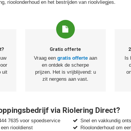
ing, rioolonderhoud en het bestrijden van rioolvliegjes.
t?
Gratis offerte
2
 uw
Vraag een
gratis offerte
aan
Is
voor
en ontdek de scherpe
 uit
prijzen. Het is vrijblijvend: u
on
zit nergens aan vast.
pingsbedrijf via Riolering Direct?
 444 7635 voor spoedservice
Snel en vakkundig onts
 een riooldienst
Rioolonderhoud om een