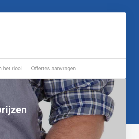
n het riool
Offertes aanvragen
rijzen