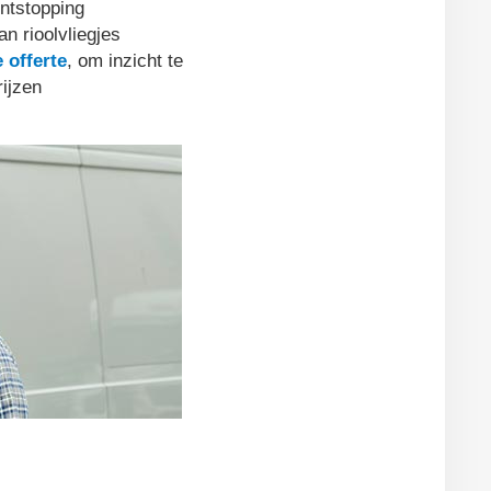
ntstopping
an rioolvliegjes
e offerte
, om inzicht te
rijzen