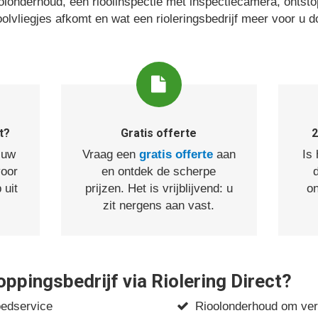
londerhoud, een rioolinspectie met inspectiecamera, ontstop
oolvliegjes afkomt en wat een rioleringsbedrijf meer voor u d
t?
Gratis offerte
2
 uw
Vraag een
gratis offerte
aan
Is
voor
en ontdek de scherpe
 uit
prijzen. Het is vrijblijvend: u
on
zit nergens aan vast.
pingsbedrijf via Riolering Direct?
oedservice
Rioolonderhoud om ver