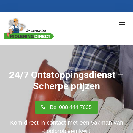
24/7 Ontstoppingsdienst –
Scherpe prijzen
Bel 088 444 7635
Kom direct in contact met een vakman van
Rioolprobleemkwijt!