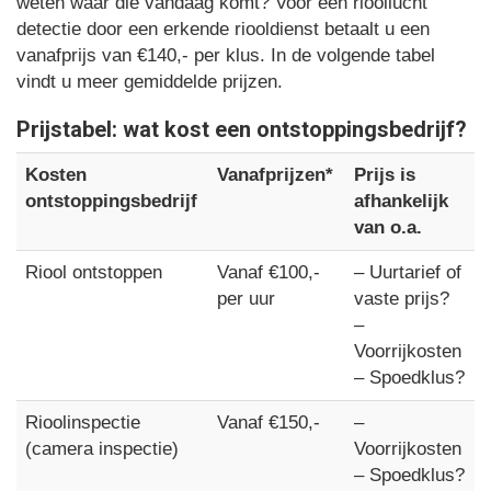
weten waar die vandaag komt? Voor een rioollucht
detectie door een erkende riooldienst betaalt u een
vanafprijs van €140,- per klus. In de volgende tabel
vindt u meer gemiddelde prijzen.
Prijstabel: wat kost een ontstoppingsbedrijf?
Kosten
Vanafprijzen*
Prijs is
ontstoppingsbedrijf
afhankelijk
van o.a.
Riool ontstoppen
Vanaf €100,-
– Uurtarief of
per uur
vaste prijs?
–
Voorrijkosten
– Spoedklus?
Rioolinspectie
Vanaf €150,-
–
(camera inspectie)
Voorrijkosten
– Spoedklus?