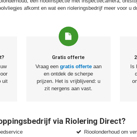
londerhoud, een rioolinspectie met inspectiecamera, ontstop
oolvliegjes afkomt en wat een rioleringsbedrijf meer voor u d
t?
Gratis offerte
2
 uw
Vraag een
gratis offerte
aan
Is
voor
en ontdek de scherpe
 uit
prijzen. Het is vrijblijvend: u
on
zit nergens aan vast.
pingsbedrijf via Riolering Direct?
oedservice
Rioolonderhoud om ver