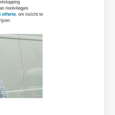
ntstopping
an rioolvliegjes
e offerte
, om inzicht te
rijzen